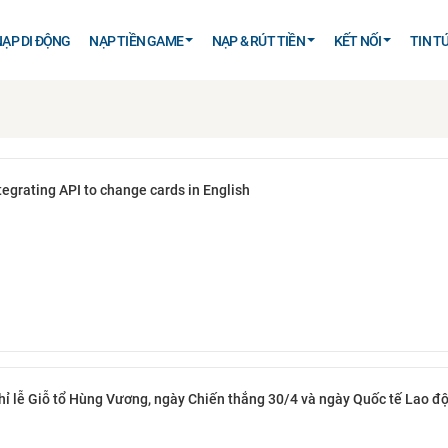
NẠP DI ĐỘNG
NẠP TIỀN GAME
NẠP & RÚT TIỀN
KẾT NỐI
TIN T
ntegrating API to change cards in English
hỉ lễ Giỗ tổ Hùng Vương, ngày Chiến thắng 30/4 và ngày Quốc tế Lao đ