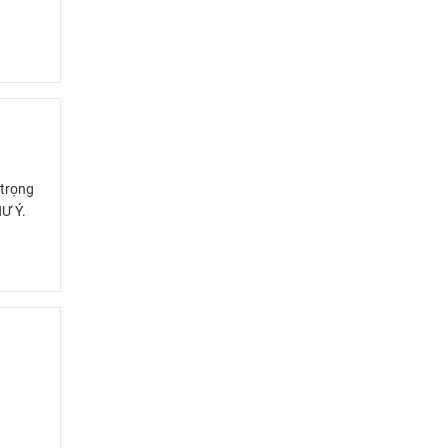
 trọng
Ư Ý.