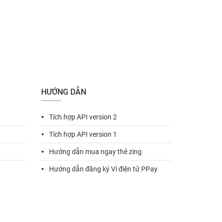
HƯỚNG DẪN
Tích hợp API version 2
fiber_manual_record
Tích hợp API version 1
fiber_manual_record
Hướng dẫn mua ngay thẻ zing
fiber_manual_record
Hướng dẫn đăng ký Ví điện tử PPay
fiber_manual_record