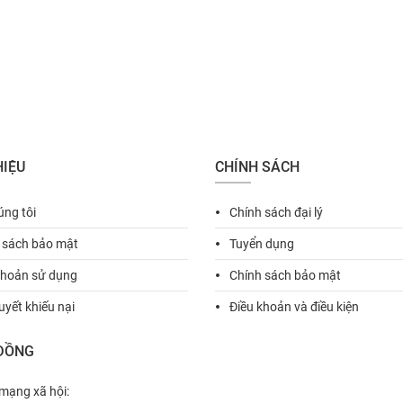
HIỆU
CHÍNH SÁCH
úng tôi
Chính sách đại lý
fiber_manual_record
 sách bảo mật
Tuyển dụng
fiber_manual_record
khoản sử dụng
Chính sách bảo mật
fiber_manual_record
uyết khiếu nại
Điều khoản và điều kiện
fiber_manual_record
ĐỒNG
 mạng xã hội: