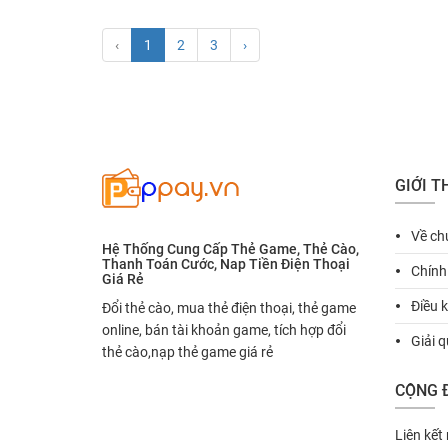
‹
1
2
3
›
GIỚI T
Về ch
fiber_manual_record
Hệ Thống Cung Cấp Thẻ Game, Thẻ Cào,
Thanh Toán Cước, Nap Tiền Điện Thoại
Chính
fiber_manual_record
Giá Rẻ
Điều 
Đổi thẻ cào, mua thẻ điện thoại, thẻ game
fiber_manual_record
online, bán tài khoản game, tích hợp đổi
Giải q
fiber_manual_record
thẻ cào,nạp thẻ game giá rẻ
CỘNG 
Liên kết